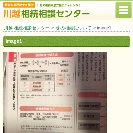
川越 相続相談センター
>
株の相続について
>
image1
image1