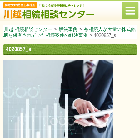
川越 相続相談センター
>
解決事例
>
被相続人が大量の株式銘
柄を保有されていた相続案件の解決事例
>
4020857_s
4020857_s