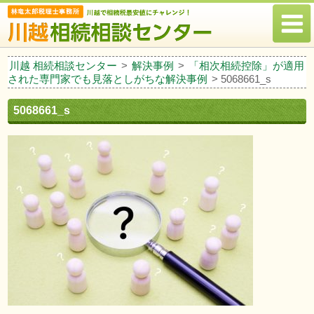
川越 相続相談センター
>
解決事例
>
「相次相続控除」が適用
された専門家でも見落としがちな解決事例
>
5068661_s
5068661_s