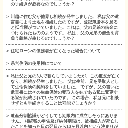
の手続きが必要なのでしょうか？
川越に住む父が他界し相続が発生しました。 私は父の遺
言書により土地を相続したのですが、登記簿謄本を見る
と抵当権がついていました。これは、父の兄弟の借金に
つけられたもののようです。 私は、父の兄弟の借金を背
負う義務が生じるのでしょうか？
住宅ローンの債務者が亡くなった場合について
県営住宅の使用権について
私は父と兄の3人で暮らしていましたが、この度父が亡く
なり、相続が発生しました。 父は生前、兄を受取人とし
て生命保険の契約をしていました。 ですが、父の書いた
遺言書にはその生命保険の受取人を妹である私に変更す
る旨が記載されていたのです。 この場合、私は兄に相談
せずとも手続きすることは可能でしょうか？
遺産分割協議がどうしても期限内に成立しそうにありま
せん。 相続税の申告及び納付期限は、被相続人が死亡し
たことを知った日の翌日から10ヶ月以内という決まりが