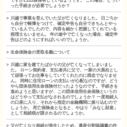
ですが1,222株保有しているようです。 この場合、どうい
った手続きが必要でしょうか？
川越で事業を営んでいた父が亡くなりました。 日ごろか
ら自分で帳簿をつけて、確定申告も自分できちんとやっ
ている人でしたので、内容を細かく把握してくれている
税理士もいません。 年の途中で亡くなった場合、確定申
告はどのようにすればいいのでしょうか。
生命保険金の受取名義について
川越に家を建てたばかりの父が亡くなってしまいまし
た。 ローン契約者、支払者共に父で、一家の大黒柱とし
て頑張ってお仕事をしていてくれたのに残念でなりませ
ん。 同時に住宅ローンの支払いが心配なのですが、どう
やら団体信用生命保険付だったようなのです。 手続きを
進めようと思いますが、この団体信用生命保険というの
はどうやって支払がなされるのでしょうか？ 一度相続人
の口座に入り、それから指定の金融機関に振り込むので
しょうか。 死亡保険金となると、やはり「みなし財産」
として相続税が課されるのでしょうか。
父が亡くなり相続が発生したため、遺産分割協議書の作