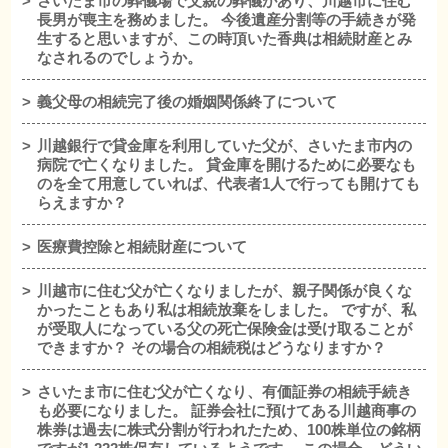
さいたま市の葬儀場で父親の葬儀があり、川越市に住む
長男が喪主を務めました。 今後遺産分割等の手続きが発
生すると思いますが、この時頂いた香典は相続財産とみ
なされるのでしょうか。
義父母の相続完了後の婚姻関係終了について
川越銀行で貸金庫を利用していた父が、さいたま市内の
病院で亡くなりました。 貸金庫を開けるために必要なも
のを全て用意していれば、代表者1人で行っても開けても
らえますか？
医療費控除と相続財産について
川越市に住む父が亡くなりましたが、親子関係が良くな
かったこともあり私は相続放棄をしました。 ですが、私
が受取人になっている父の死亡保険金は受け取ることが
できますか？ その場合の相続税はどうなりますか？
さいたま市に住む父が亡くなり、有価証券の相続手続き
も必要になりました。 証券会社に預けてある川越商事の
株券は過去に株式分割が行われたため、100株単位の銘柄