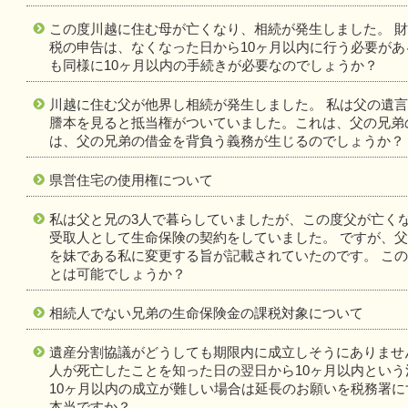
この度川越に住む母が亡くなり、相続が発生しました。 財
税の申告は、なくなった日から10ヶ月以内に行う必要が
も同様に10ヶ月以内の手続きが必要なのでしょうか？
川越に住む父が他界し相続が発生しました。 私は父の遺
謄本を見ると抵当権がついていました。これは、父の兄弟
は、父の兄弟の借金を背負う義務が生じるのでしょうか？
県営住宅の使用権について
私は父と兄の3人で暮らしていましたが、この度父が亡く
受取人として生命保険の契約をしていました。 ですが、
を妹である私に変更する旨が記載されていたのです。 こ
とは可能でしょうか？
相続人でない兄弟の生命保険金の課税対象について
遺産分割協議がどうしても期限内に成立しそうにありませ
人が死亡したことを知った日の翌日から10ヶ月以内とい
10ヶ月以内の成立が難しい場合は延長のお願いを税務署
本当ですか？