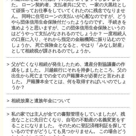
た。 ローン契約者、支払者共に父で、一家の大黒柱とし
て頑張ってお仕事をしていてくれたのに残念でなりませ
ん。 同時に住宅ローンの支払いが心配なのですが、どう
やら団体信用生命保険付だったようなのです。 手続きを
進めようと思いますが、この団体信用生命保険というの
はどうやって支払がなされるのでしょうか？ 一度相続人
の口座に入り、それから指定の金融機関に振り込むので
しょうか。 死亡保険金となると、やはり「みなし財産」
として相続税が課されるのでしょうか。
父が亡くなり相続が発生したため、遺産分割協議書の作
成をしました。 川越銀行にそれを持参したところ、父の
出生から死亡までの全ての戸籍謄本が必要だと言われま
した。 戸籍謄本全てとは、何を取得すればいいのでしょ
うか？
相続放棄と遺族年金について
私の家では主人が全ての書類管理をしていましたが、残
念なことに先日亡くなり、自宅の不動産の名義変更をす
ることになりました。 そのために登記済権利証を探して
いるのですがどうしても見つかりません。 この場合どう