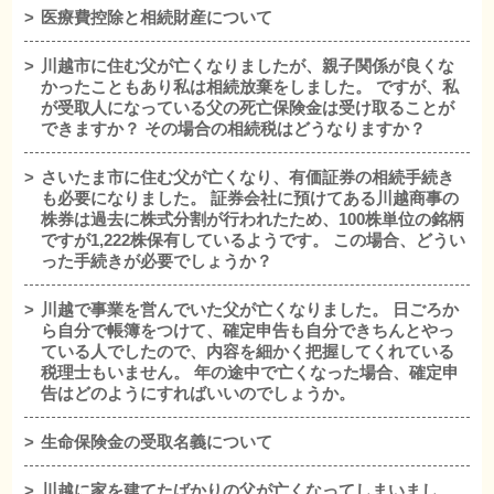
医療費控除と相続財産について
川越市に住む父が亡くなりましたが、親子関係が良くな
かったこともあり私は相続放棄をしました。 ですが、私
が受取人になっている父の死亡保険金は受け取ることが
できますか？ その場合の相続税はどうなりますか？
さいたま市に住む父が亡くなり、有価証券の相続手続き
も必要になりました。 証券会社に預けてある川越商事の
株券は過去に株式分割が行われたため、100株単位の銘柄
ですが1,222株保有しているようです。 この場合、どうい
った手続きが必要でしょうか？
川越で事業を営んでいた父が亡くなりました。 日ごろか
ら自分で帳簿をつけて、確定申告も自分できちんとやっ
ている人でしたので、内容を細かく把握してくれている
税理士もいません。 年の途中で亡くなった場合、確定申
告はどのようにすればいいのでしょうか。
生命保険金の受取名義について
川越に家を建てたばかりの父が亡くなってしまいまし