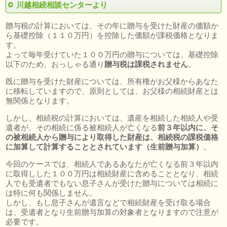
川越相続相談センターより
贈与税の計算においては、その年に贈与を受けた財産の価額か
ら基礎控除（１１０万円）を控除した価額が課税価格となりま
す。
よって毎年受けていた１００万円の贈与については、基礎控除
以下のため、おっしゃる通り
贈与税は課税されません
。
既に贈与を受けた財産については、所有権がお父様からあなた
に移転していますので、原則としては、お父様の相続財産とは
無関係となります。
しかし、相続税の計算においては、遺産を相続した相続人や受
遺者が、その相続に係る被相続人が亡くなる
前３年以内に、そ
の被相続人から贈与により取得した財産は、相続税の課税価格
に加算して計算することとされています（生前贈与加算）
。
今回のケースでは、相続人であるあなたが亡くなる前３年以内
に取得しした１００万円は相続財産に含めることとなり、相続
人でも受遺者でもない息子さんが受けた贈与については相続に
は特に何も関係しません。
しかし、もし息子さんが遺言などで相続財産を受け取る場合
は、受遺者となり生前贈与加算の対象者となりますので注意が
必要です。